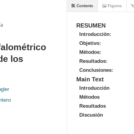
Contents
Figures
ía
RESUMEN
Introducción:
Objetivo:
falométrico
Métodos:
de los
Resultados:
Conclusiones:
Main Text
Introducción
gler
Métodos
ntero
Resultados
Discusión